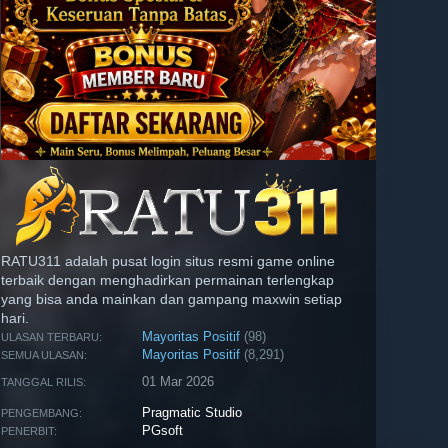
RATU311 adalah pusat login situs resmi game online
terbaik dengan menghadirkan permainan terlengkap
yang bisa anda mainkan dan gampang maxwin setiap
hari.
Mayoritas Positif
(98)
ULASAN TERBARU:
Mayoritas Positif
(8,291)
SEMUA ULASAN:
01 Mar 2026
TANGGAL RILIS:
Pragmatic Studio
PENGEMBANG:
PGsoft
PENERBIT: