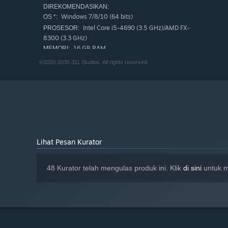
DIREKOMENDASIKAN:
Windows 7/8/10 (64 bits)
OS *:
Intel Core i5-4690 (3.5 GHz)/AMD FX-
PROSESOR:
8300 (3.3 GHz)
16 GB RAM
MEMORI:
4 GB, GeForce GTX 1060 / Radeon RX 480
GRAFIS:
©2020-2030 311 Studios. All rights reserved.
60 GB ruang tersedia
PENYIMPANAN:
N/A
KARTU SUARA:
Mulai 1 Januari 2024, Steam Client hanya akan mendukung Wind
*
Lihat Pesan Kurator
48 Kurator telah mengulas produk ini. Klik
di sini
untuk m