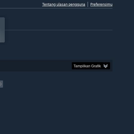
Tentang ulasan pengguna
Preferensimu
Tampilkan Grafik