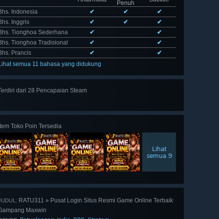
Penuh
Bhs. Indonesia
✔
✔
✔
Bhs. Inggris
✔
✔
✔
Bhs. Tionghoa Sederhana
✔
✔
Bhs. Tionghoa Tradisional
✔
✔
Bhs. Prancis
✔
✔
Lihat semua 11 bahasa yang didukung
Terdiri dari 28 Pencapaian Steam
Lihat
semua 28
Item Toko Poin Tersedia
Lihat
semua 9
RATU311 » Pusat Login Situs Resmi Game Online Terbaik
JUDUL:
Gampang Maxwin