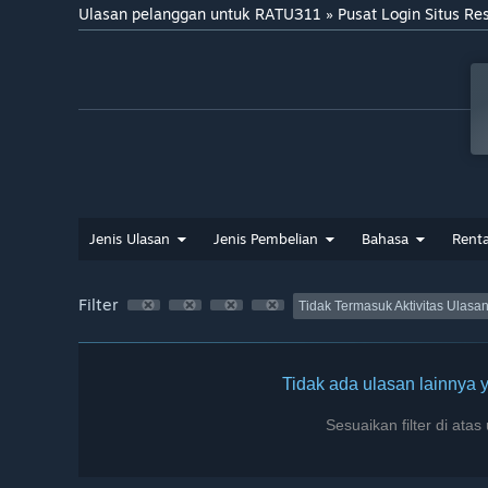
Ulasan pelanggan untuk RATU311 » Pusat Login Situs R
Jenis Ulasan
Jenis Pembelian
Bahasa
Rent
Filter
Tidak Termasuk Aktivitas Ulasan
Tidak ada ulasan lainnya y
Sesuaikan filter di atas