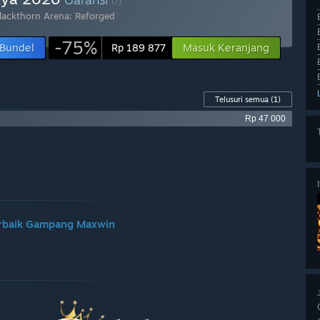
(?)
lackthorn Arena: Reforged
-75%
 Bundel
Masuk Keranjang
Rp 189 877
Telusuri semua
(1)
Rp 47 000
erbaik Gampang Maxwin