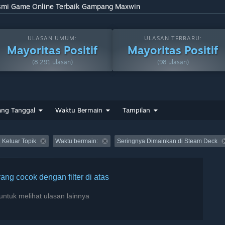
esmi Game Online Terbaik Gampang Maxwin
ULASAN UMUM:
ULASAN TERBARU:
Mayoritas Positif
Mayoritas Positif
(8.291 ulasan)
(98 ulasan)
ang Tanggal
Waktu Bermain
Tampilan
 Keluar Topik
Waktu bermain:
Seringnya Dimainkan di Steam Deck
ang cocok dengan filter di atas
 untuk melihat ulasan lainnya