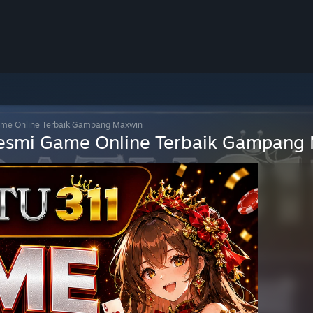
Game Online Terbaik Gampang Maxwin
Resmi Game Online Terbaik Gampang