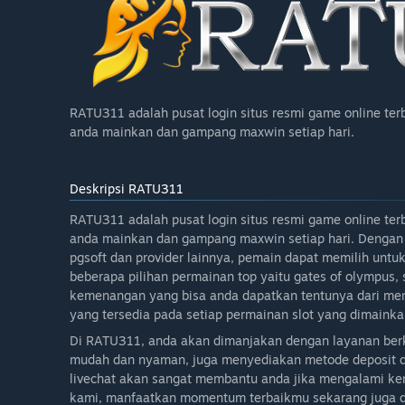
RATU311 adalah pusat login situs resmi game online te
anda mainkan dan gampang maxwin setiap hari.
Deskripsi RATU311
RATU311 adalah pusat login situs resmi game online te
anda mainkan dan gampang maxwin setiap hari. Dengan be
pgsoft dan provider lainnya, pemain dapat memilih untu
beberapa pilihan permainan top yaitu gates of olympus,
kemenangan yang bisa anda dapatkan tentunya dari menc
yang tersedia pada setiap permainan slot yang dimainka
Di RATU311, anda akan dimanjakan dengan layanan berku
mudah dan nyaman, juga menyediakan metode deposit dan
livechat akan sangat membantu anda jika mengalami ken
kami, manfaatkan momentum terbaikmu sekarang juga 