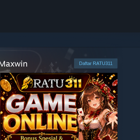
 Maxwin
Daftar RATU311