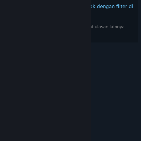
Tidak ada ulasan lainnya yang cocok dengan filter di
game
online
atas
terbaik
dengan
Sesuaikan filter di atas untuk melihat ulasan lainnya
menghadirkan
permainan
terlengkap
yang
bisa
anda
mainkan
dan
gampang
maxwin
setiap
hari.
Jika
kamu
ingin
melihat
game
dalam