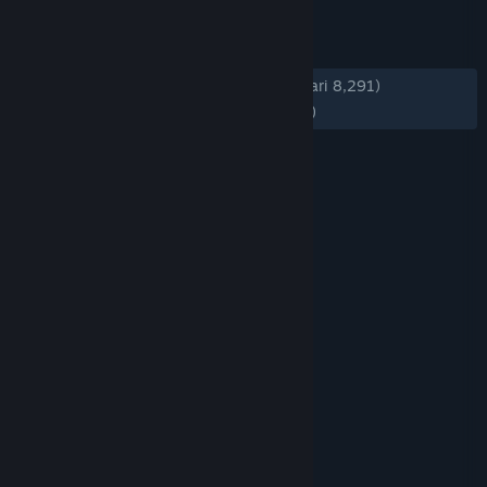
+
an
ULASAN
g
Ma
KESELURUHAN:
Mayoritas Positif
(89% dari 8,291)
TERBARU:
Mayoritas Positif
(72% dari 98)
xwi
n
Pengembang
311
Studio
Penerbit
Kunpan
Games
Dirilis
01
Mar
2026
RATU311
adalah
pusat
login
situs
resmi
game
online