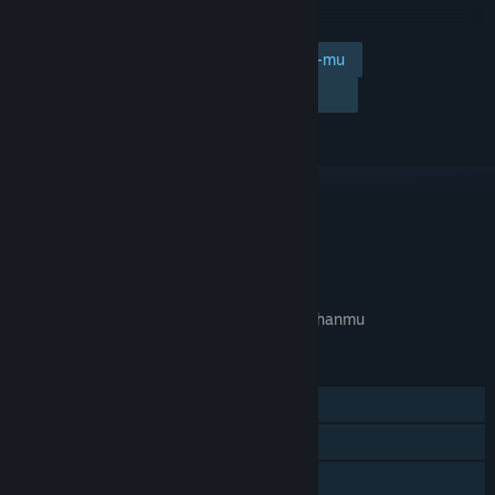
terbaik
dengan
menghadirkan
Tambahkan ke wishlist-mu
permainan
Ikuti
terlengkap
yang
Abaikan
bisa
anda
mainkan
dan
gampang
TAUTAN & INFO
maxwin
setiap
APA GAME INI RELEVAN UNTUKMU?
hari.
TAG
Tidak tersedia di
preferensi bahasa
pilihanmu
+
FITUR
ULASAN
Pemain Tunggal
KESELURUHAN:
Pencapaian Steam
Mayoritas
Positif
(91%
Trading Card Steam
dari 8,291)