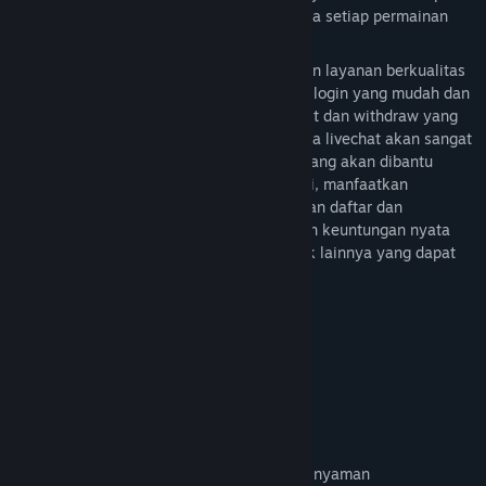
RPG
,
rtp terupdate setiap hari yang tersedia pada setiap permainan
Strategi
slot yang dimainkan.
TANGGAL
Di RATU311, anda akan dimanjakan dengan layanan berkualitas
RILIS:
01
seperti tampilan yang responsif dan akses login yang mudah dan
Mar
nyaman, juga menyediakan metode deposit dan withdraw yang
2026
cepat serta anti ribet dan tentunya hadirnya livechat akan sangat
TANGGAL
membantu anda jika mengalami kendala yang akan dibantu
RILIS
langsung oleh costumer resmi terbaik kami, manfaatkan
AKSES
momentum terbaikmu sekarang juga dengan daftar dan
DINI:
bergabung di RATU311 untuk mendapatkan keuntungan nyata
01
dengan berbagai bonus dan promo menarik lainnya yang dapat
Jan
anda klaim.
2023
Keunggulan RATU311:
Discord
Update RTP realtime terbaru
Sistem responsif dan anti lag
Akses cepat 24 jam
X
Tampilan ringan dan mobile friendly
Performa stabil untuk pengalaman lebih nyaman