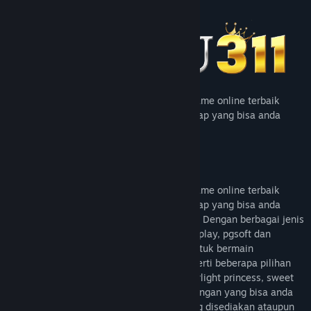
Lihat
Item
Toko
Poin
(9)
RATU311 adalah pusat login situs resmi game online terbaik
JUDUL:
dengan menghadirkan permainan terlengkap yang bisa anda
RATU311
mainkan dan gampang maxwin setiap hari.
»
Pusat
Login
Deskripsi RATU311
Situs
Resmi
RATU311 adalah pusat login situs resmi game online terbaik
Game
dengan menghadirkan permainan terlengkap yang bisa anda
Online
mainkan dan gampang maxwin setiap hari. Dengan berbagai jenis
Terbaik
permainan dari provider seperti pragmatic play, pgsoft dan
Gampang
provider lainnya, pemain dapat memilih untuk bermain
Maxwin
dipermainan apa saja yang diinginkan seperti beberapa pilihan
GENRE:
permainan top yaitu gates of olympus, starlight princess, sweet
Petualangan
,
bonanza, mahjong ways 2 dengan kemenangan yang bisa anda
Indie
,
dapatkan tentunya dari mencoba pola yang disediakan ataupun