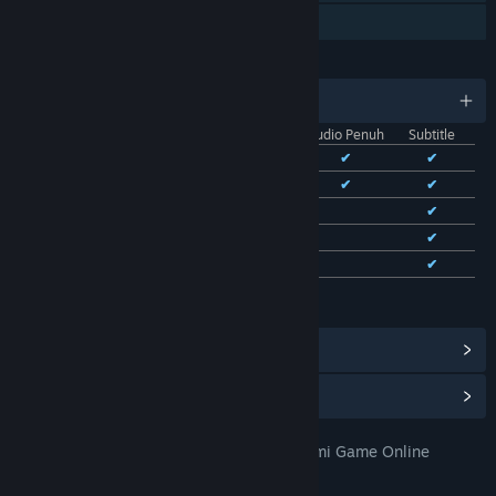
TERBARU:
Berbagi dengan Keluarga
Mayoritas
Positif
BAHASA
(72% dari
98)
11 bahasa yang didukung
Antarmuka
Audio Penuh
Subtitle
Bhs. Indonesia
✔
✔
✔
Bhs. Inggris
✔
✔
✔
Bhs. Tionghoa Sederhana
✔
✔
Bhs. Tionghoa Tradisional
✔
✔
Bhs. Prancis
✔
✔
Lihat semua 11 bahasa yang didukung
Lihat Pencapaian Steam
(28)
Lihat Item Toko Poin
(9)
RATU311 » Pusat Login Situs Resmi Game Online
JUDUL:
Terbaik Gampang Maxwin