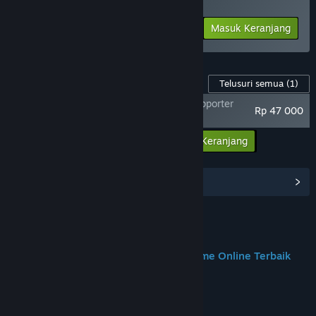
Blackthorn Arena: Reforged
11
bahasa
-75%
Info Bundel
Rp 189 877
Masuk Keranjang
yang
didukung
Audio
Antarmuka
Subtitle
Penuh
Konten Game ini
Telusuri semua
(1)
Bhs. Indonesia
Tidak didukung
WML X RATU311 Resmi Di Indonesia - Supporter
Rp 47 000
Bhs. Inggris
✔
✔
✔
Pack
Bhs. Tionghoa Sederhana
✔
✔
Masukkan semua DLC ke Keranjang
Rp 47 000
Bhs. Tionghoa Tradisional
✔
✔
Bhs. Prancis
✔
✔
Lihat
Lihat Hub Komunitas
semua
11
Join us on Discord
bahasa
yang
didukung
RATU311 » Pusat Login Situs Resmi Game Online Terbaik
Gampang Maxwin
Lihat
Pencapaian
Steam
(28)
Tentang Game Ini