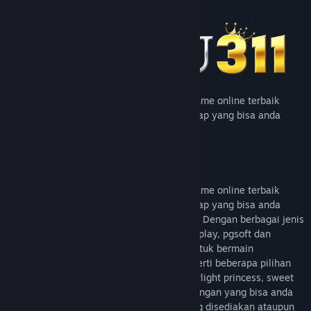
Lihat
Item
Toko
Poin
(9)
RATU311 adalah pusat login situs resmi game online terbaik
JUDUL:
dengan menghadirkan permainan terlengkap yang bisa anda
RATU311
mainkan dan gampang maxwin setiap hari.
»
Pusat
Login
Deskripsi RATU311
Situs
Resmi
RATU311 adalah pusat login situs resmi game online terbaik
Game
dengan menghadirkan permainan terlengkap yang bisa anda
Online
mainkan dan gampang maxwin setiap hari. Dengan berbagai jenis
Terbaik
permainan dari provider seperti pragmatic play, pgsoft dan
Gampang
provider lainnya, pemain dapat memilih untuk bermain
Maxwin
dipermainan apa saja yang diinginkan seperti beberapa pilihan
GENRE:
permainan top yaitu gates of olympus, starlight princess, sweet
Petualangan
,
bonanza, mahjong ways 2 dengan kemenangan yang bisa anda
Indie
,
dapatkan tentunya dari mencoba pola yang disediakan ataupun