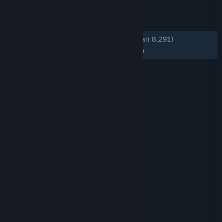
+
an
ULASAN
g
Ma
KESELURUHAN:
Mayoritas Positif
(89% dari 8,291)
TERBARU:
Mayoritas Positif
(72% dari 98)
xwi
n
Pengembang
311
Studio
Penerbit
Kunpan
Games
Dirilis
01
Mar
2026
RATU311
adalah
pusat
login
situs
resmi
game
online