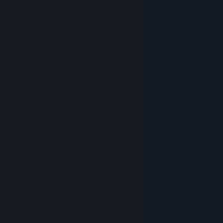
bahasa
lainnya,
silakan
atur
preferensi
bahasa
.
RATU311
Game
Online
Hari
Ini
PENAWARAN
HARIAN!
Penawaran
berakhir
29
Desember
ang