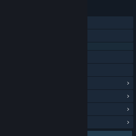
Petualangan
,
Indie
,
RPG
,
Strategi
GENRE:
01 Mar 2026
TANGGAL RILIS:
Tambahkan
01 Jan 2023
TANGGAL RILIS AKSES DINI:
ke
Discord
wishlist-
X
mu
Ikuti
QQ 725153963
Abaikan
Baidu Tieba
Bilibili
TAUTAN
Lihat riwayat pembaruan
& INFO
Baca berita terkait
APA GAME
INI
Lihat diskusi
RELEVAN
UNTUKMU?
Temukan Grup Komunitas
Tidak